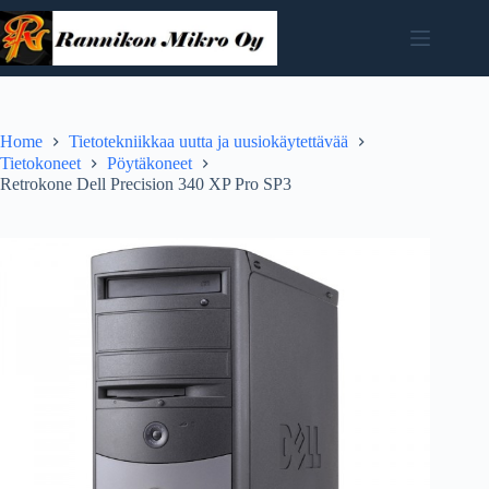
Skip
to
content
Home
Tietotekniikkaa uutta ja uusiokäytettävää
Tietokoneet
Pöytäkoneet
Retrokone Dell Precision 340 XP Pro SP3