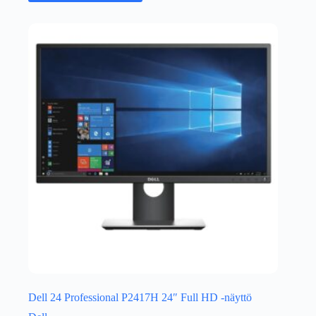
Dell 24 Professional P2417H 24″ Full HD -näyttö