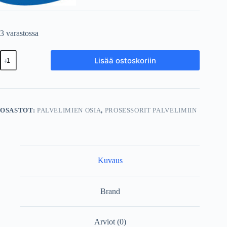
3 varastossa
Intel
Lisää ostoskoriin
Xeon
E5-
2650
v3
2.30
GHz
OSASTOT:
PALVELIMIEN OSIA
,
PROSESSORIT PALVELIMIIN
LGA
2011
105W
määrä
Kuvaus
Brand
Arviot (0)