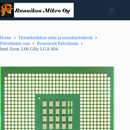
Skip
to
content
Home
Tietotekniikkaa uutta ja uusiokäytettävää
Palvelimien osia
Prosessorit Palvelimiin
Intel Xeon 3.06 GHz LGA 604