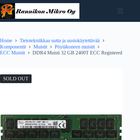
Skip
to
content
Home
Tietotekniikkaa uutta ja uusiokäytettävää
Komponentit
Muistit
Pöytäkoneen muistit
ECC Muistit
DDR4 Muisti 32 GB 2400T ECC Registered
SOLD OUT