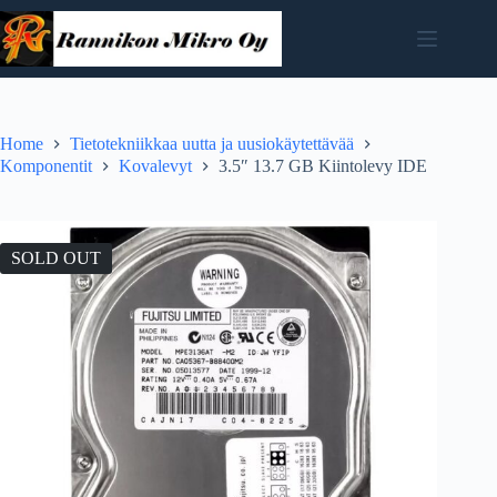
Skip
to
content
Home
Tietotekniikkaa uutta ja uusiokäytettävää
Komponentit
Kovalevyt
3.5″ 13.7 GB Kiintolevy IDE
SOLD OUT