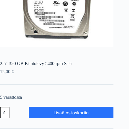
2.5″ 320 GB Kiintolevy 5400 rpm Sata
15,00
€
5 varastossa
2.5"
Lisää ostoskoriin
320
GB
Kiintolevy
5400