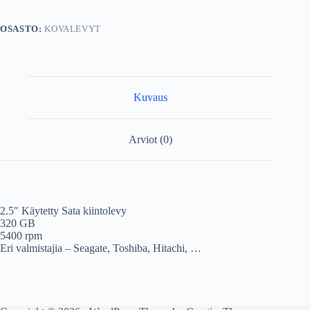
rpm
Sata
OSASTO:
KOVALEVYT
määrä
Kuvaus
Arviot (0)
2.5″ Käytetty Sata kiintolevy
320 GB
5400 rpm
Eri valmistajia – Seagate, Toshiba, Hitachi, …