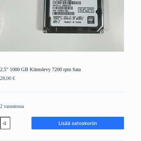
2.5″ 1000 GB Kiintolevy 7200 rpm Sata
28,00
€
2 varastossa
2.5"
Lisää ostoskoriin
1000
GB
Kiintolevy
7200