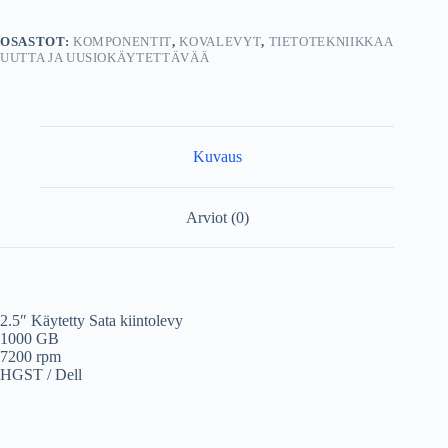
rpm
Sata
OSASTOT:
KOMPONENTIT
,
KOVALEVYT
,
TIETOTEKNIIKKAA
määrä
UUTTA JA UUSIOKÄYTETTÄVÄÄ
Kuvaus
Arviot (0)
2.5″ Käytetty Sata kiintolevy
1000 GB
7200 rpm
HGST / Dell