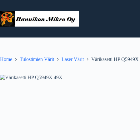
Skip
to
content
Home
Tulostimien Värit
Laser Värit
Värikasetti HP Q5949X