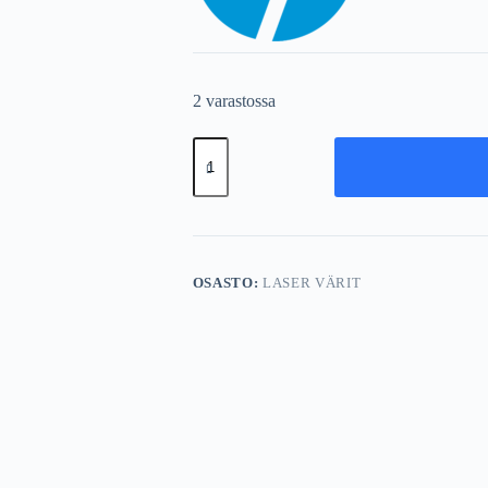
2 varastossa
Värikasetti
HP
Q5949X
49X
määrä
OSASTO:
LASER VÄRIT