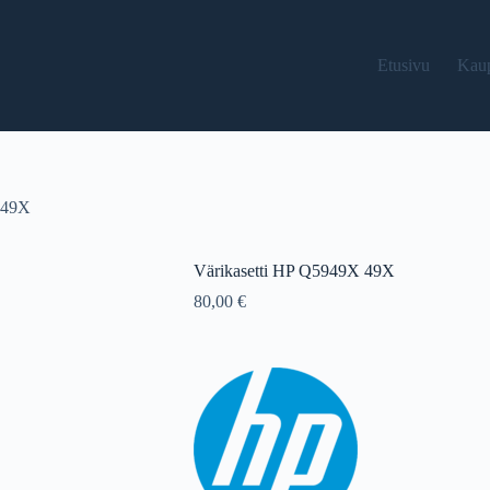
Etusivu
Kau
 49X
Värikasetti HP Q5949X 49X
80,00
€