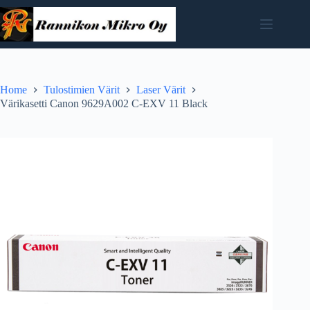
Skip
to
content
Home
Tulostimien Värit
Laser Värit
Värikasetti Canon 9629A002 C-EXV 11 Black