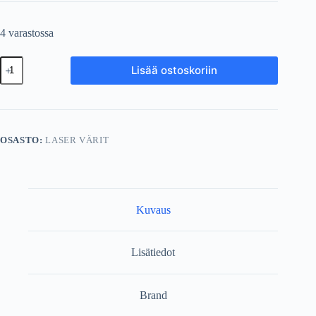
4 varastossa
Värikasetti
Lisää ostoskoriin
Canon
9629A002
C-
EXV
11
Black
OSASTO:
LASER VÄRIT
määrä
Kuvaus
Lisätiedot
Brand