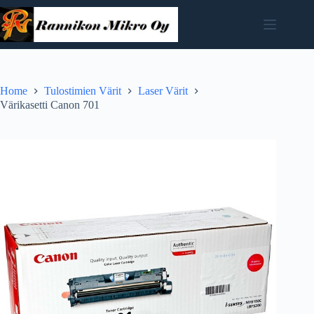
Skip
to
content
Home
Tulostimien Värit
Laser Värit
Värikasetti Canon 701