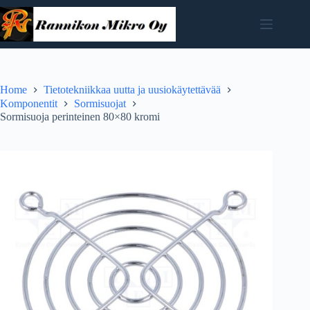
Skip
to
content
Home
Tietotekniikkaa uutta ja uusiokäytettävää
Komponentit
Sormisuojat
Sormisuoja perinteinen 80×80 kromi