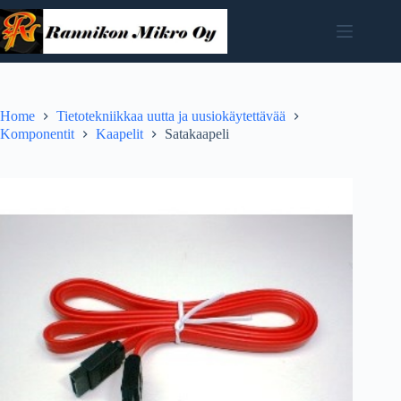
Skip
to
content
Home
Tietotekniikkaa uutta ja uusiokäytettävää
Komponentit
Kaapelit
Satakaapeli