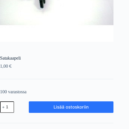
Satakaapeli
1,00
€
100 varastossa
Satakaapeli
Lisää ostoskoriin
määrä