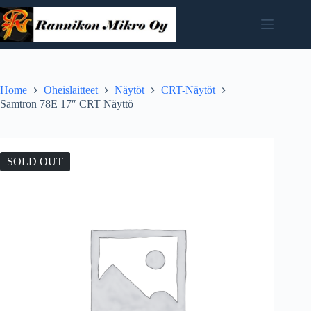
Skip
to
content
Home
Oheislaitteet
Näytöt
CRT-Näytöt
Samtron 78E 17″ CRT Näyttö
SOLD OUT