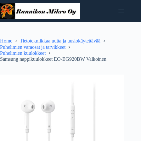
Skip
to
content
Home
Tietotekniikkaa uutta ja uusiokäytettävää
Puhelimien varaosat ja tarvikkeet
Puhelimien kuulokkeet
Samsung nappikuulokkeet EO-EG920BW Valkoinen