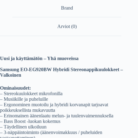
Brand
Arviot (0)
Uusi ja käyttämätön – Yhä muoveissa
Samsung EO-EG920BW Hybridi Stereonappikuulokkeet –
Valkoinen
Ominaisuudet:
– Stereokuulokkeet mikrofonilla
– Musiikille ja puheluille
– Ergonominen muotoilu ja hybridi korvanapit tarjoavat
poikkeuksellista mukavuutta
– Erinomainen äänenlaatu melun- ja tuulenvaimennuksella
– Bass Boost -luokan kokemus
– Täydellinen ulkoiluun
– 3-näppäintoiminto (äänenvoimakkuus / puheluiden
vastaanottaminen)