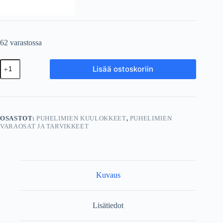
62 varastossa
Samsung
Lisää ostoskoriin
nappikuulokkeet
EO-
EG920BW
Valkoinen
määrä
OSASTOT:
PUHELIMIEN KUULOKKEET
,
PUHELIMIEN
VARAOSAT JA TARVIKKEET
Kuvaus
Lisätiedot