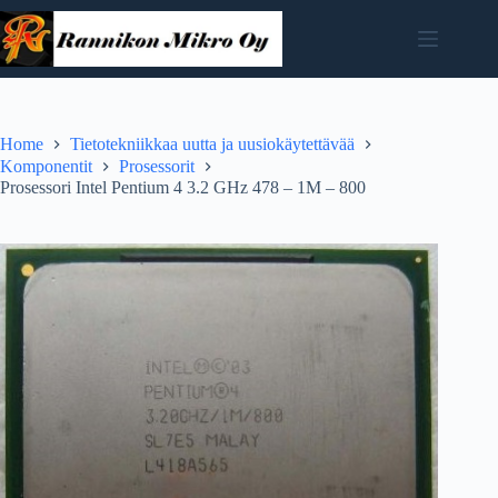
Skip
to
content
Home
Tietotekniikkaa uutta ja uusiokäytettävää
Komponentit
Prosessorit
Prosessori Intel Pentium 4 3.2 GHz 478 – 1M – 800