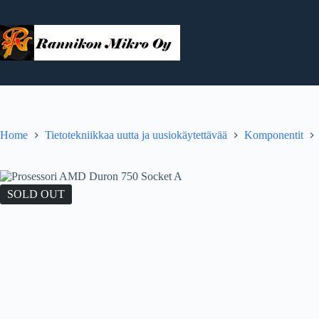
Skip
to
content
Home
Tietotekniikkaa uutta ja uusiokäytettävää
Komponentit
SOLD OUT