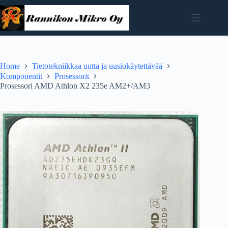
Skip
to
content
Home
Tietotekniikkaa uutta ja uusiokäytettävää
Komponentit
Prosessorit
Prosessori AMD Athlon X2 235e AM2+/AM3