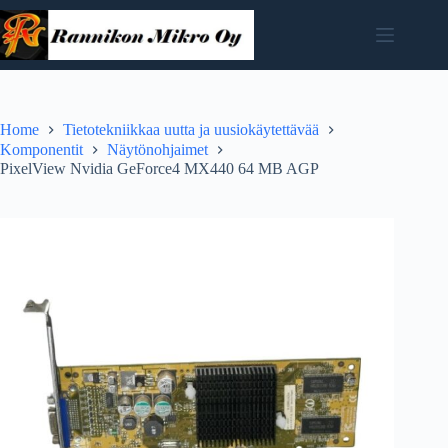
Skip
to
content
Home
Tietotekniikkaa uutta ja uusiokäytettävää
Komponentit
Näytönohjaimet
PixelView Nvidia GeForce4 MX440 64 MB AGP