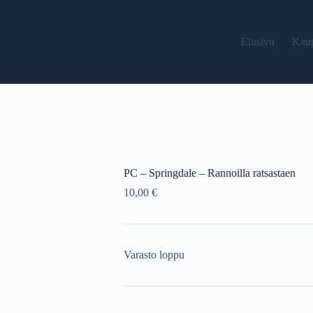
Etusivu
Kau
PC – Springdale – Rannoilla ratsastaen
10,00
€
Varasto loppu