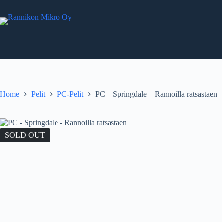
Skip
to
content
Home
Pelit
PC-Pelit
PC – Springdale – Rannoilla ratsastaen
SOLD OUT