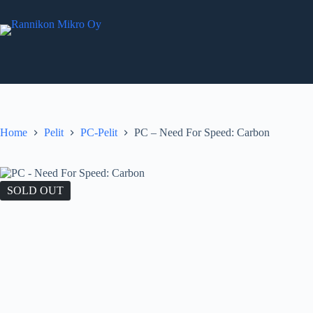
Skip
to
content
Home
Pelit
PC-Pelit
PC – Need For Speed: Carbon
SOLD OUT