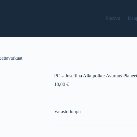
Etusivu
Kau
eettavarkaat
PC – Josefiina Alkupolku: Avaruus Planeet
10,00
€
Varasto loppu