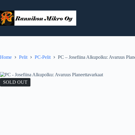
Skip
to
content
Home
Pelit
PC-Pelit
PC – Josefiina Alkupolku: Avaruus Plan
SOLD OUT