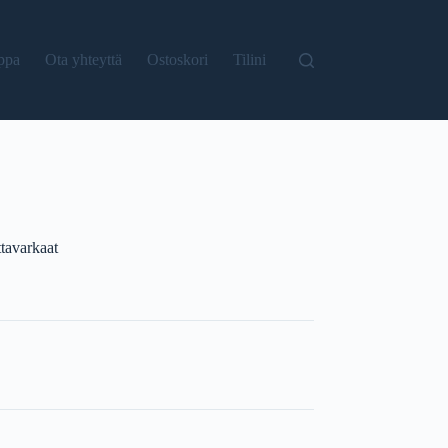
ppa
Ota yhteyttä
Ostoskori
Tilini
tavarkaat