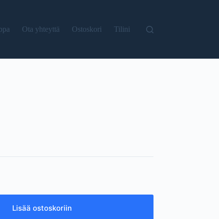
ppa
Ota yhteyttä
Ostoskori
Tilini
Lisää ostoskoriin