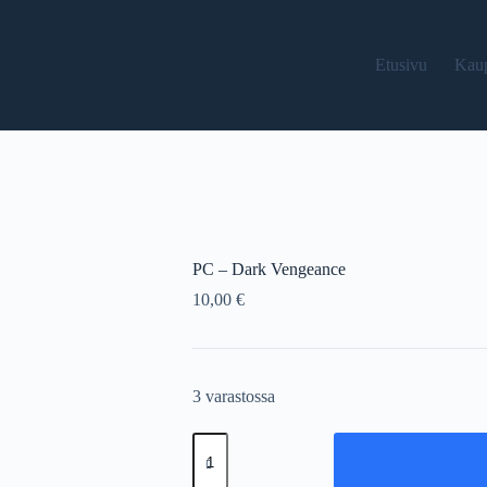
Etusivu
Kau
PC – Dark Vengeance
10,00
€
3 varastossa
PC
-
Dark