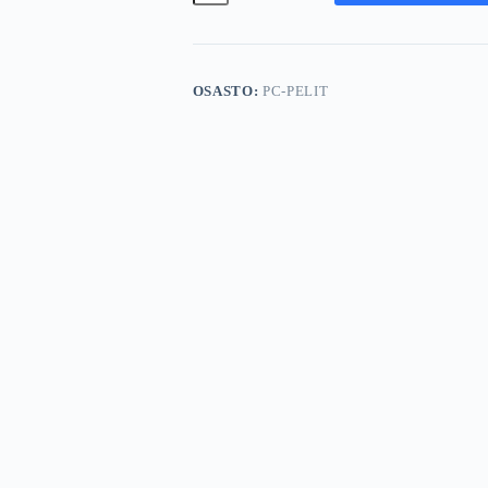
Vengeance
määrä
OSASTO:
PC-PELIT