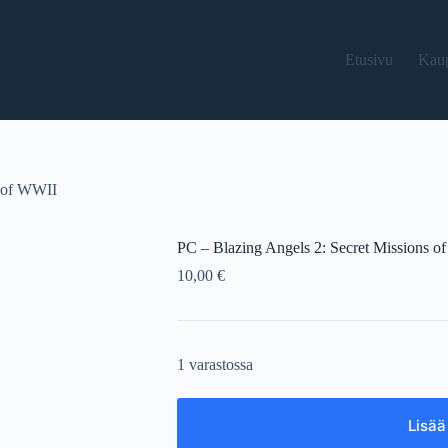
Etusivu
Kau
s of WWII
PC – Blazing Angels 2: Secret Missions 
10,00
€
1 varastossa
Lisää