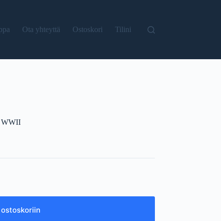
ppa
Ota yhteyttä
Ostoskori
Tilini
of WWII
 ostoskoriin