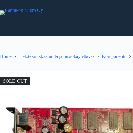
Skip
to
content
Home
Tietotekniikkaa uutta ja uusiokäytettävää
Komponentit
SOLD OUT