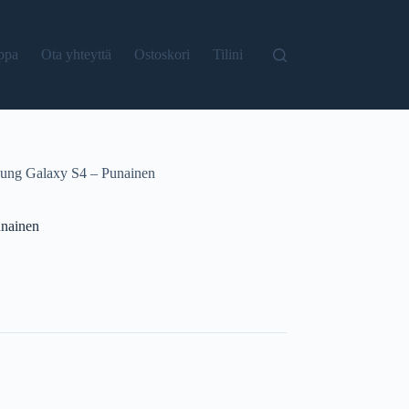
ppa
Ota yhteyttä
Ostoskori
Tilini
ung Galaxy S4 – Punainen
nainen