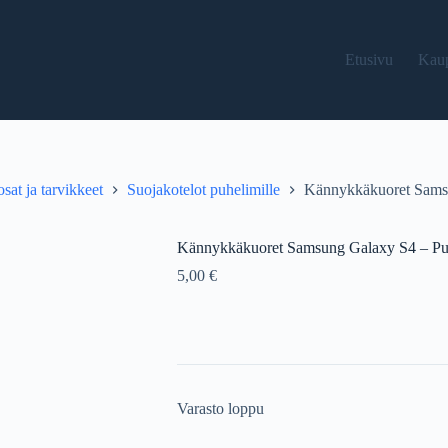
Etusivu
Kau
sat ja tarvikkeet
Suojakotelot puhelimille
Kännykkäkuoret Sams
Kännykkäkuoret Samsung Galaxy S4 – Pu
5,00
€
Varasto loppu