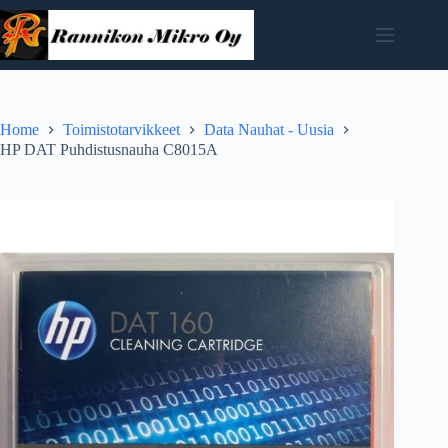
Skip
to
content
Home
Toimistotarvikkeet
Data Nauhat - Uusia
HP DAT Puhdistusnauha C8015A