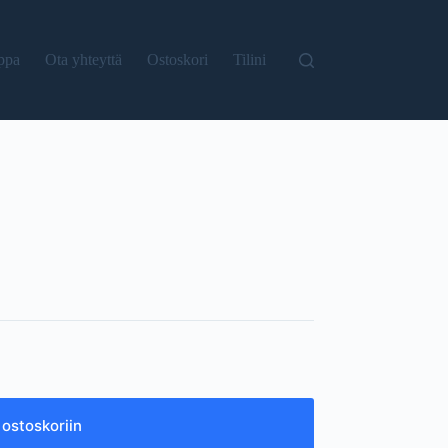
ppa
Ota yhteyttä
Ostoskori
Tilini
 ostoskoriin