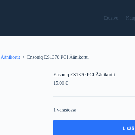
Etusivu
Kau
Äänikortit
Ensoniq ES1370 PCI Äänikortti
Ensoniq ES1370 PCI Äänikortti
15,00
€
1 varastossa
Lisää