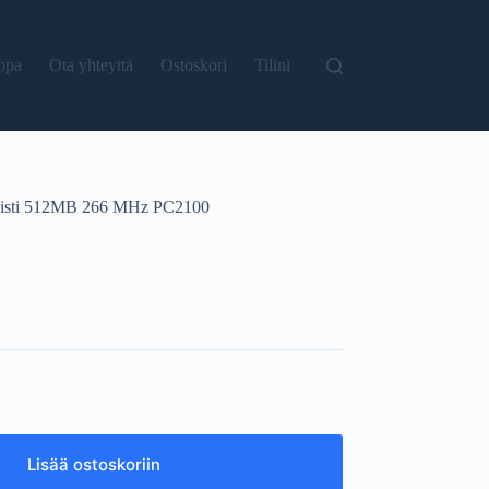
ppa
Ota yhteyttä
Ostoskori
Tilini
sti 512MB 266 MHz PC2100
Lisää ostoskoriin