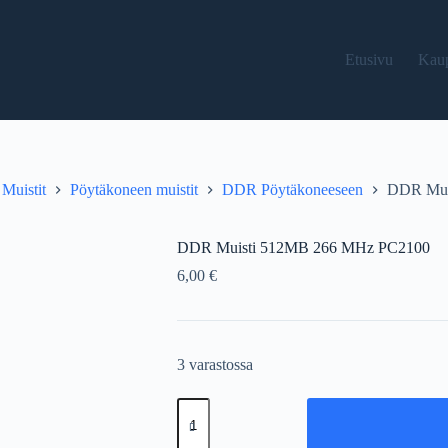
Etusivu
Kau
Muistit
Pöytäkoneen muistit
DDR Pöytäkoneeseen
DDR Mui
DDR Muisti 512MB 266 MHz PC2100
6,00
€
3 varastossa
DDR
Muisti
512MB