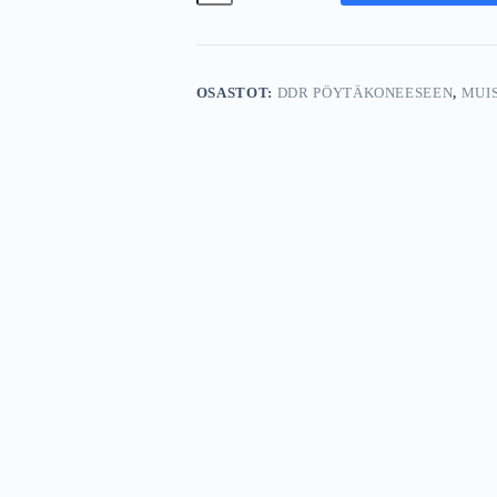
266
MHz
PC2100
määrä
OSASTOT:
DDR PÖYTÄKONEESEEN
,
MUIS