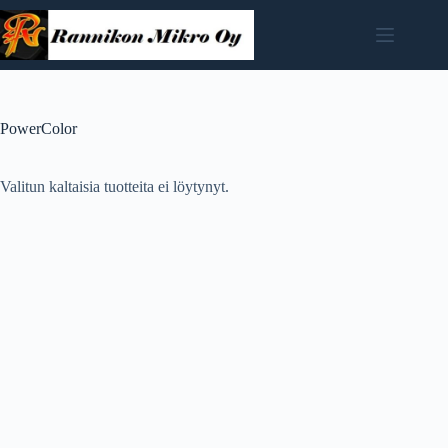
Skip
to
content
PowerColor
Valitun kaltaisia tuotteita ei löytynyt.